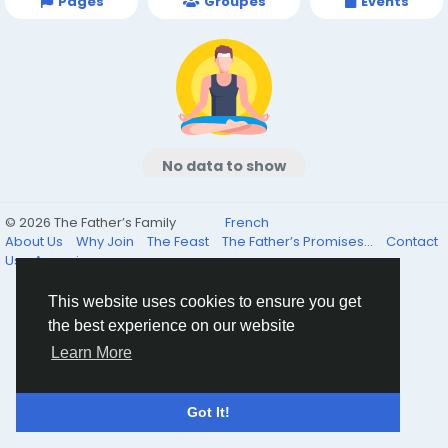
Pages
Groupes
Events
No data to show
© 2026 The Father’s Family
French
About Us
Why Join
The Feast
The Father’s Promises...
Contact
Us
Annuaire
This website uses cookies to ensure you get
the best experience on our website
Learn More
Got It!