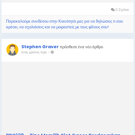
dan ketentuan yang perlu diperhatikan, jadi...
0 Σχόλια
Παρακαλούμε συνδέσου στην Κοινότητά μας για να δηλώσεις τι σου
αρέσει, να σχολιάσεις και να μοιραστείς με τους φίλους σου!
Stephen Graver
πρόσθεσε ένα νέο άρθρο
ένας χρόνος πριν
-