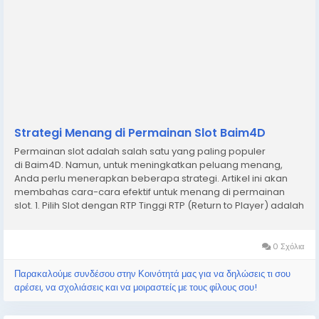
Strategi Menang di Permainan Slot Baim4D
Permainan slot adalah salah satu yang paling populer
di Baim4D. Namun, untuk meningkatkan peluang menang,
Anda perlu menerapkan beberapa strategi. Artikel ini akan
membahas cara-cara efektif untuk menang di permainan
slot. 1. Pilih Slot dengan RTP Tinggi RTP (Return to Player) adalah
persentase dari taruhan yang akan dibayarkan kembali
kepada pemain dalam jangka panjang. Pilih slot dengan...
0 Σχόλια
Παρακαλούμε συνδέσου στην Κοινότητά μας για να δηλώσεις τι σου
αρέσει, να σχολιάσεις και να μοιραστείς με τους φίλους σου!